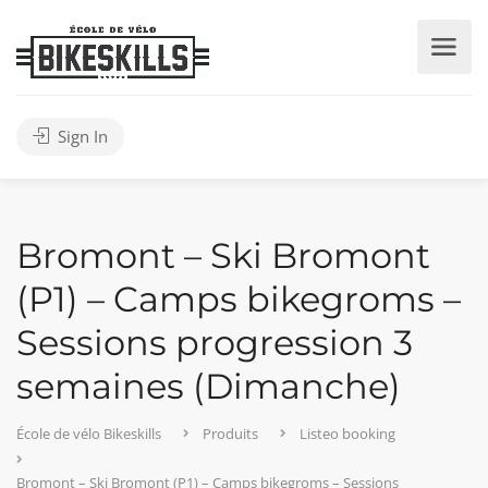
Sign In
Bromont – Ski Bromont
(P1) – Camps bikegroms –
Sessions progression 3
semaines (Dimanche)
École de vélo Bikeskills
Produits
Listeo booking
Bromont – Ski Bromont (P1) – Camps bikegroms – Sessions