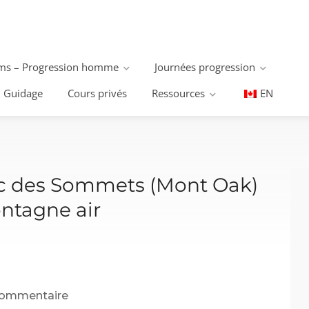
s – Progression homme
Journées progression
Guidage
Cours privés
Ressources
EN
rc des Sommets (Mont Oak)
ontagne air
commentaire