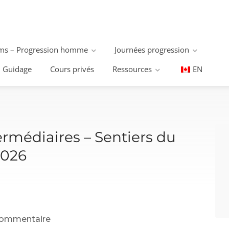
s – Progression homme
Journées progression
Guidage
Cours privés
Ressources
EN
rmédiaires – Sentiers du
2026
commentaire