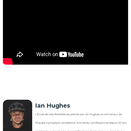
Ian Hughes
L'École de vélo Bikeskills est pilotée par Ian Hughes, ex-entraîneur de
l’Équipe olympique canadienne. Entraîneur professionnel depuis 20 ans