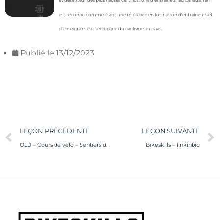
et détenteur des plus hautes certifications d’entraîneur au Canada, Ian
est reconnu comme étant une référence en formation d'entraîneurs et
d'enseignement technique du cyclisme au pays.
Publié le
13/12/2023
LEÇON PRÉCÉDENTE
LEÇON SUIVANTE
OLD – Cours de vélo – Sentiers du Moulin
Bikeskills – linkinbio