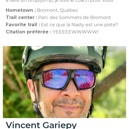
à faire un drop/jump, je suis le coach pour vous
Hometown :
Bromont, Québec
Trail center :
Parc des Sommets de Bromont
Favorite trail :
Est ce que la Nasty est une piste?
Citation préférée :
YEEEEEWWWWW!
Vincent Gariepy