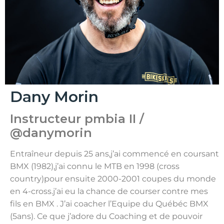
Dany Morin
Instructeur pmbia II /
@danymorin
Entraîneur depuis 25 ans,j’ai commencé en coursant
BMX (1982),j’ai connu le MTB en 1998 (cross
country)pour ensuite 2000-2001 coupes du monde
en 4-cross.j’ai eu la chance de courser contre mes
fils en BMX . J’ai coacher l’Equipe du Québéc BMX
(5ans). Ce que j’adore du Coaching et de pouvoir