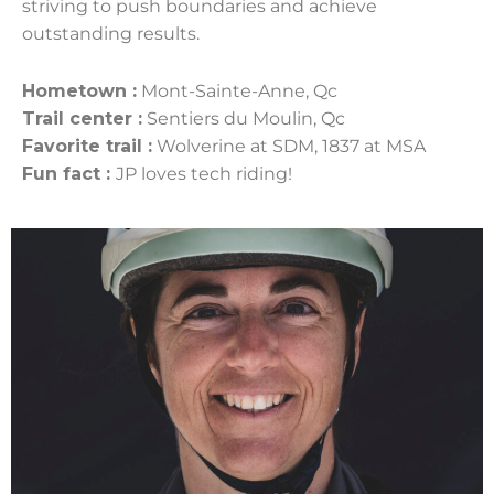
striving to push boundaries and achieve
outstanding results.
Hometown :
Mont-Sainte-Anne, Qc
Trail center :
Sentiers du Moulin, Qc
Favorite trail :
Wolverine at SDM, 1837 at MSA
Fun fact :
JP loves tech riding!