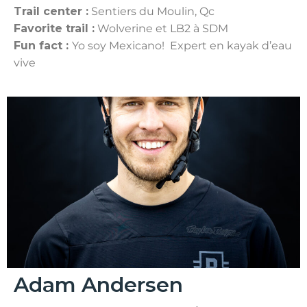
Trail center :
Sentiers du Moulin, Qc
Favorite trail :
Wolverine et LB2 à SDM
Fun fact :
Yo soy Mexicano! Expert en kayak d’eau
vive
Adam Andersen