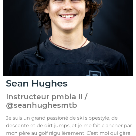
Sean Hughes
Instructeur pmbia II /
@seanhughesmtb
Je suis un grand passioné de ski slopestyle, de
descente et de dirt jumps, et je me fait clancher par
mon père au golf régulièrement. C’est moi qui gère