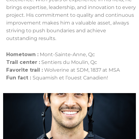
brings expertise, leadership, and innovation to every
project. His commitment to quality and continuous
improvement makes him a valuable asset, always
striving to push boundaries and achieve
outstanding results.
Hometown :
Mont-Sainte-Anne, Qc
Trail center :
Sentiers du Moulin, Qc
Favorite trail :
Wolverine at SDM, 1837 at MSA
Fun fact :
Squamish et l’ouest Canadien!