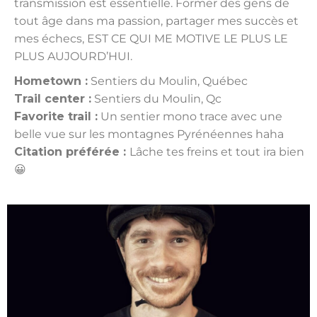
transmission est essentielle. Former des gens de
tout âge dans ma passion, partager mes succès et
mes échecs, EST CE QUI ME MOTIVE LE PLUS LE
PLUS AUJOURD’HUI.
Hometown :
Sentiers du Moulin, Québec
Trail center :
Sentiers du Moulin, Qc
Favorite trail :
Un sentier mono trace avec une
belle vue sur les montagnes Pyrénéennes haha
Citation préférée :
Lâche tes freins et tout ira bien
😀