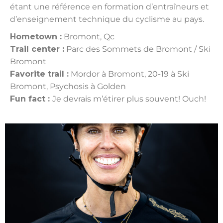
étant une référence en formation d’entraîneurs et
d’enseignement technique du cyclisme au pays.
Hometown :
Bromont, Qc
Trail center :
Parc des Sommets de Bromont / Ski
Bromont
Favorite trail :
Mordor à Bromont, 20-19 à Ski
Bromont, Psychosis à Golden
Fun fact :
Je devrais m’étirer plus souvent! Ouch!